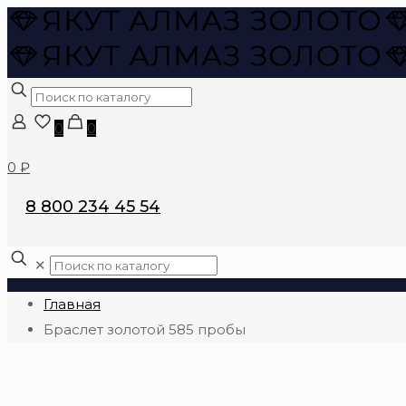
0
0
0 ₽
8 800 234 45 54
✕
Главная
Браслет золотой 585 пробы