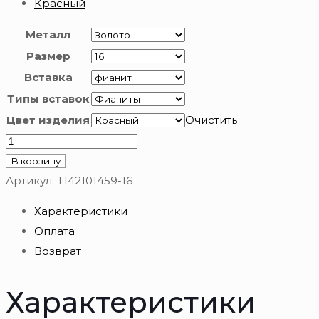
Красный
Металл
Размер
Вставка
Типы вставок
Цвет изделия
Очистить
Количество
товара
В корзину
Браслет
Артикул:
Т142101459-16
золотой
Характеристики
585
Оплата
пробы
Возврат
Характеристики