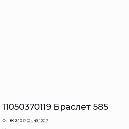
11050370119 Браслет 585
От:
86 240
₽
От:
49 157
₽