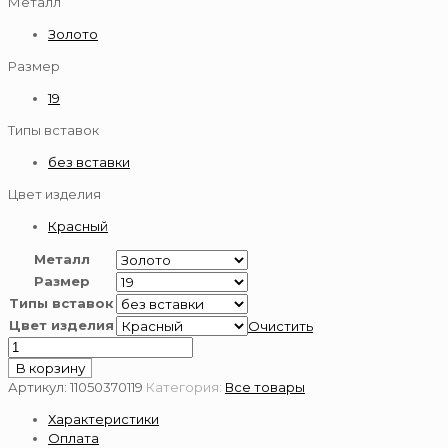
Металл
Золото
Размер
19
Типы вставок
без вставки
Цвет изделия
Красный
Металл
Размер
Типы вставок
Цвет изделия
Очистить
Количество
товара
В корзину
11050370119
Артикул:
11050370119
Категория:
Все товары
Браслет
Характеристики
585
Оплата