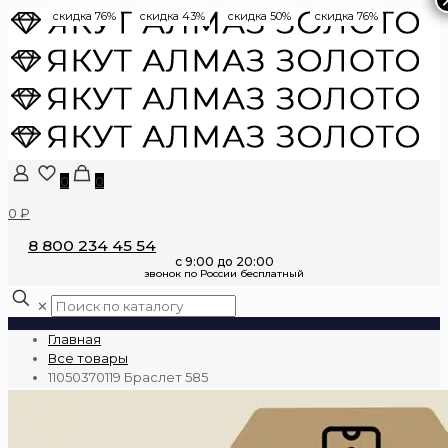
скидка 76%
скидка 43%
скидка 50%
скидка 76%
0
0
0 ₽
8 800 234 45 54
✕
Главная
Все товары
11050370119 Браслет 585