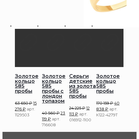
Золотое
Золотое
Серьги
Золотое
кольцо
кольцо
детские
кольцо
585
585
из золота
585
пробы
пробы с
585
пробы
лондон
пробы
топазом
63 650
₽
15
170 159
₽
40
24 225
₽
12
276
₽
арт.
838
₽
арт.
40 560
₽
23
113
₽
арт.
1129503
К122-4279Т
119
₽
арт.
016912-1100
716608