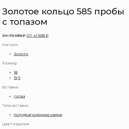
Золотое кольцо 585 пробы
с топазом
От:
73 085
₽
От:
41 658
₽
Металл
Золото
Размер
18
19,5
Вставка
топаз
Типы вставок
полудрагоценные камни
Цвет изделия