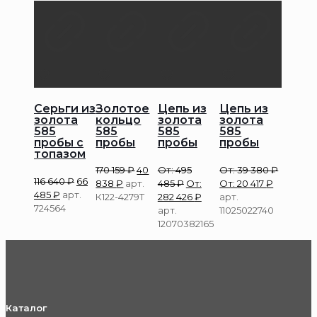
Серьги из
Золотое
Цепь из
Цепь из
золота
кольцо
золота
золота
585
585
585
585
пробы с
пробы
пробы
пробы
топазом
170 159
₽
40
От:
495
От:
39 380
₽
116 640
₽
66
838
₽
арт.
485
₽
От:
От:
20 417
₽
485
₽
арт.
К122-4279Т
282 426
₽
арт.
724564
арт.
11025022740
12070382165
Каталог