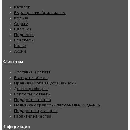
Каталог
Выращенные бриллианты
Кольца
Серьги
Цепочки
Подвески
Браслеты
Колье
Акции
Клиентам
Доставка и оплата
Возврат и обмен
Правила ухода за украшениями
Договор оферты
Вопросы и ответы
Подарочная карта
Политика обработки персональных данных
Подарочная упаковка
Гарантия качества
Информация