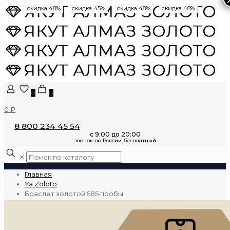
скидка 48%
скидка 45%
скидка 48%
скидка 48%
0
0
0 ₽
8 800 234 45 54
✕
Главная
Ya Zoloto
Браслет золотой 585 пробы