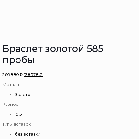
Браслет золотой 585
пробы
266 880
₽
138 778
₽
Металл
Золото
Размер
19,5
Типы вставок
без вставки