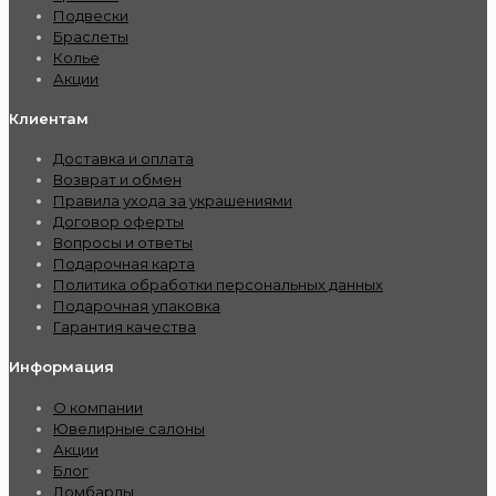
Подвески
Браслеты
Колье
Акции
Клиентам
Доставка и оплата
Возврат и обмен
Правила ухода за украшениями
Договор оферты
Вопросы и ответы
Подарочная карта
Политика обработки персональных данных
Подарочная упаковка
Гарантия качества
Информация
О компании
Ювелирные салоны
Акции
Блог
Ломбарды