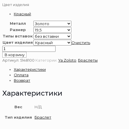
Цвет изделия
Красный
Металл
Размер
Типы вставок
Цвет изделия
Очистить
Количество
товара
В корзину
Браслет
Артикул:
5148100
Категории:
Ya Zoloto
,
Браслеты
золотой
Характеристики
585
Оплата
пробы
Возврат
Характеристики
Вес
Н/Д
Тип изделия
Браслет