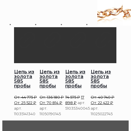
Цепь из
Цепь из
Цепь из
Цепь из
золота
золота
золота
золота
585
585
585
585
пробы
пробы
пробы
пробы
От:
44 775
₽
От:
136 180
₽
74 575
₽
17
От:
40 740
₽
От:
25 522
₽
От:
70 814
₽
898
₽
арт.
От:
22 422
₽
арт.
арт.
51035340045
арт.
11035141340
11050190145
11025022745