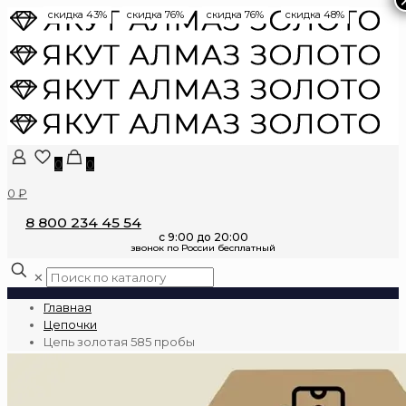
скидка 43%
скидка 76%
скидка 76%
скидка 48%
0
0
0 ₽
8 800 234 45 54
✕
Главная
Цепочки
Цепь золотая 585 пробы