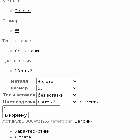
Металл
Золото
Размер
55
Типы вставок
без вставки
Цвет изделия
Желтый
Металл
Размер
Типы вставок
Цвет изделия
Очистить
Количество
товара
В корзину
Цепь
Артикул:
51080W31455
Категория:
Цепочки
золотая
Характеристики
585
Оплата
пробы