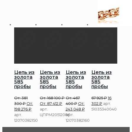
Цепь из
Цепь из
Цепь из
Цепь из
золота
золота
золота
золота
585
585
585
585
пробы
пробы
пробы
пробы
От:
381
От:
168 100
₽
От:
467
67 925
₽
16
300
₽
От:
От:
87 412
₽
400
₽
От:
302
₽
арт.
198 276
₽
арт.
243 048
₽
51035340040
арт.
ЦПРМ20512080
арт.
12070382150
12070382160