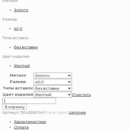
Металл
Золото
Размер
40,0
Типы вставок
без вставки
Цвет изделия
Желтый
Металл
Размер
Типы вставок
Цвет изделия
Очистить
Количество
товара
В корзину
Цепь
Артикул:
51045260040
Категория:
Цепочки
золотая
Характеристики
585
Оплата
пробы