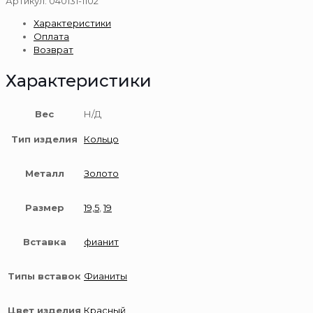
Артикул:
040131-1102
из
Характеристики
золота
Оплата
585
Возврат
пробы
Характеристики
Вес
Н/Д
Тип изделия
Кольцо
Металл
Золото
Размер
19,5
,
19
Вставка
фианит
Типы вставок
Фианиты
Цвет изделия
Красный