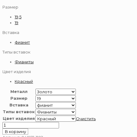
Размер
19,5
19
Вставка
фианит
Типы вставок
Фианиты
Цвет изделия
Красный
Металл
Размер
Вставка
Типы вставок
Цвет изделия
Очистить
Количество
товара
В корзину
Кольцо