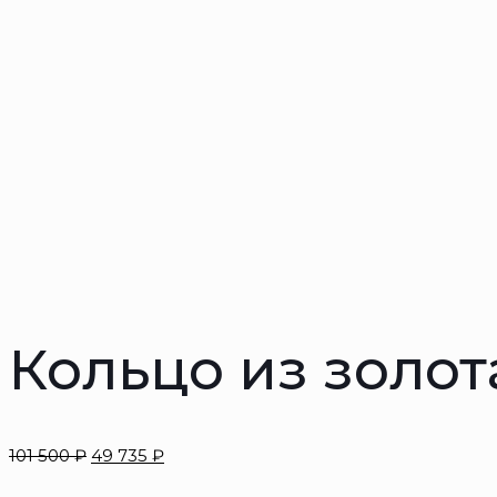
Кольцо из золот
101 500
₽
49 735
₽