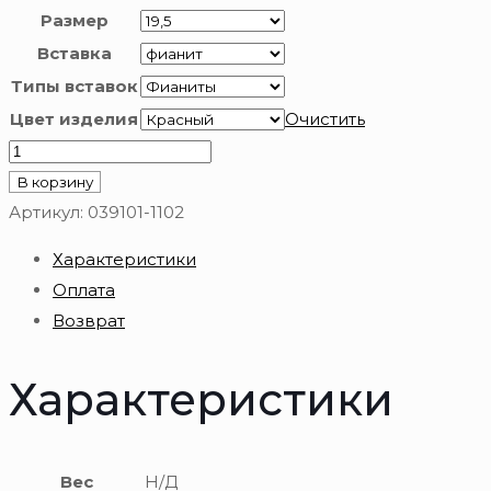
Размер
Вставка
Типы вставок
Цвет изделия
Очистить
Количество
товара
В корзину
Кольцо
Артикул:
039101-1102
из
Характеристики
золота
Оплата
585
Возврат
пробы
Характеристики
Вес
Н/Д