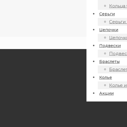
Кольца 
Серьги
Серьги 
Цепочки
Цепочки
Подвески
Подвеск
Браслеты
Браслет
Колье
Колье и
Акции