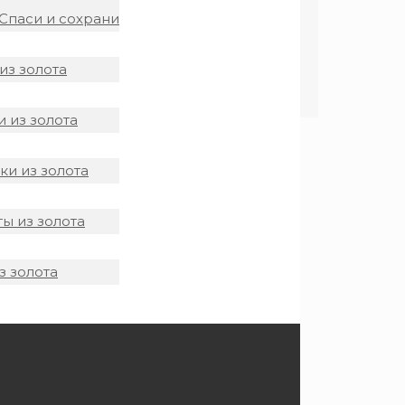
Спаси и сохрани
из золота
 из золота
и из золота
ы из золота
з золота