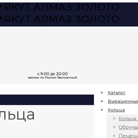
Каталог
Выращенные
льца
Кольца
Кольца 
Обруча
Печатк