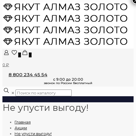
0
0
0 ₽
8 800 234 45 54
✕
Не упусти выгоду!
Главная
Акции
Не упусти выгоду!