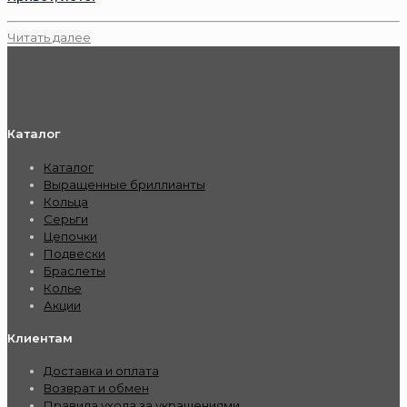
Читать далее
Каталог
Каталог
Выращенные бриллианты
Кольца
Серьги
Цепочки
Подвески
Браслеты
Колье
Акции
Клиентам
Доставка и оплата
Возврат и обмен
Правила ухода за украшениями