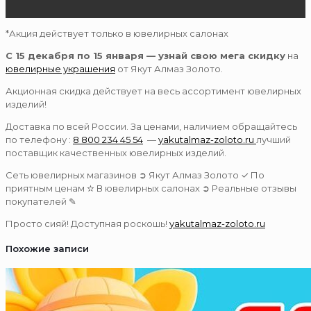
*Акция действует только в ювелирных салонах
С 15 декабря по 15 января — узнай свою мега скидку
на
ювелирные украшения
от Якут Алмаз Золото.
Акционная скидка действует на весь ассортимент ювелирных
изделий!
Доставка по всей России. За ценами, наличием обращайтесь
по телефону :
8 800 234 45 54
—
yakutalmaz-zoloto.ru
лучший
поставщик качественных ювелирных изделий.
Сеть ювелирных магазинов ➲ Якут Алмаз Золото ✓ По
приятным ценам ✫ В ювелирных салонах ➲ Реальные отзывы
покупателей ✎
Просто сияй! Доступная роскошь!
yakutalmaz-zoloto.ru
Похожие записи