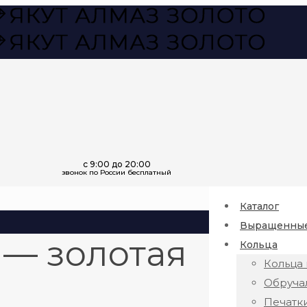
Каталог
Выращенные
 — золотая
Кольца
Кольца 
Обруча
Печатк