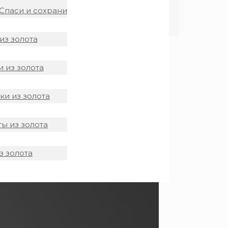
Спаси и сохрани
из золота
 из золота
и из золота
ы из золота
з золота