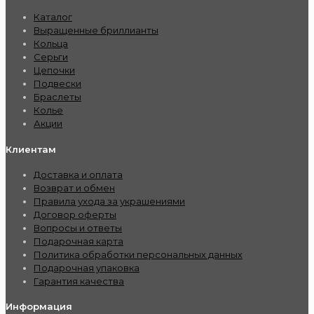
Каталог
Выращенные бриллианты
Кольца
Серьги
Цепочки
Подвески
Браслеты
Колье
Акции
Клиентам
Доставка и оплата
Возврат и обмен
Правила ухода за украшениями
Договор оферты
Вопросы и ответы
Подарочная карта
Политика обработки персональных данных
Подарочная упаковка
Гарантия качества
Информация