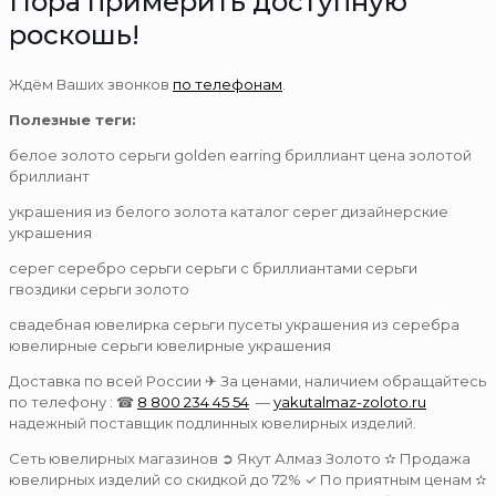
Пора примерить доступную
роскошь!
Ждём Ваших звонков
по телефонам
.
Полезные теги:
белое золото серьги golden earring бриллиант цена золотой
бриллиант
украшения из белого золота каталог серег дизайнерские
украшения
серег серебро серьги серьги с бриллиантами серьги
гвоздики серьги золото
свадебная ювелирка серьги пусеты украшения из серебра
ювелирные серьги ювелирные украшения
Доставка по всей России ✈ За ценами, наличием обращайтесь
по телефону : ☎
8 800 234 45 54
—
yakutalmaz-zoloto.ru
надежный поставщик подлинных ювелирных изделий.
Сеть ювелирных магазинов ➲ Якут Алмаз Золото ✫ Продажа
ювелирных изделий со скидкой до 72% ✓ По приятным ценам ✫