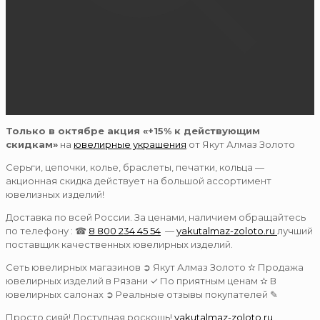
Только в октябре акция «+15% к действующим
скидкам»
на
ювелирные украшения
от Якут Алмаз Золото
Серьги, цепочки, колье, браслеты, печатки, кольца —
акционная скидка действует на большой ассортимент
ювелизных изделий!
Доставка по всей России. За ценами, наличием обращайтесь
по телефону : ☎
8 800 234 45 54
—
yakutalmaz-zoloto.ru
лучший
поставщик качественных ювелирных изделий.
Сеть ювелирных магазинов ➲ Якут Алмаз Золото ✫ Продажа
ювелирных изделий в Рязани ✓ По приятным ценам ✫ В
ювелирных салонах ➲ Реальные отзывы покупателей ✎
Просто сияй! Доступная роскошь!
yakutalmaz-zoloto.ru