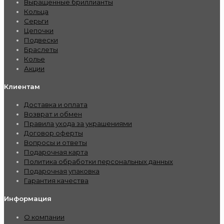
Выращенные бриллианты
Кольца
Серьги
Цепочки
Подвески
Браслеты
Колье
Акции
Клиентам
Доставка и оплата
Возврат и обмен
Правила ухода за украшениями
Договор оферты
Вопросы и ответы
Подарочная карта
Политика обработки персональных данных
Подарочная упаковка
Гарантия качества
Информация
О компании