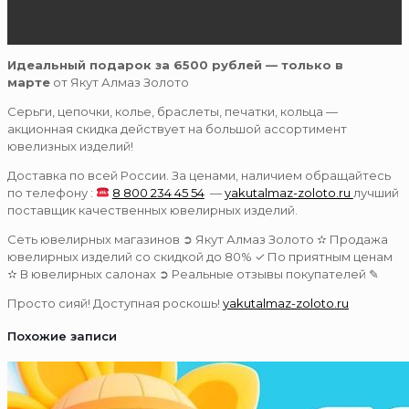
Идеальный подарок за 6500 рублей — только в
марте
от Якут Алмаз Золото
Серьги, цепочки, колье, браслеты, печатки, кольца —
акционная скидка действует на большой ассортимент
ювелизных изделий!
Доставка по всей России. За ценами, наличием обращайтесь
по телефону :
8 800 234 45 54
—
yakutalmaz-zoloto.ru
лучший
поставщик качественных ювелирных изделий.
Сеть ювелирных магазинов ➲ Якут Алмаз Золото ✫ Продажа
ювелирных изделий со скидкой до 80% ✓ По приятным ценам
✫ В ювелирных салонах ➲ Реальные отзывы покупателей ✎
Просто сияй! Доступная роскошь!
yakutalmaz-zoloto.ru
Похожие записи