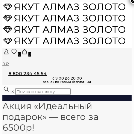
0
0
0 ₽
8 800 234 45 54
✕
Акция «Идеальный
подарок» — всего за
6500р!