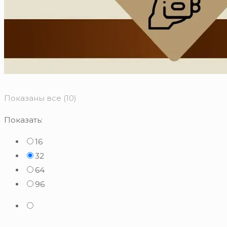
Сортировка:
Показаны все (10)
по
Показать:
популярности
16
32
64
96