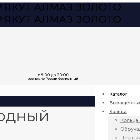
Каталог
Выращенные
водный
Кольца
Кольца 
Обруча
Печатк