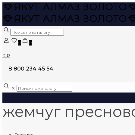
0
0
0 ₽
8 800 234 45 54
✕
жемчуг пресно
Главная