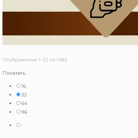
Сортировка:
Отображение 1–32 из 1482
по
Показать:
популярности
16
32
64
96