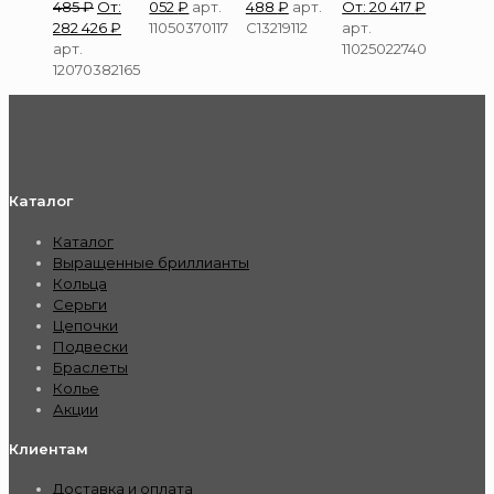
485
₽
От:
052
₽
арт.
488
₽
арт.
От:
20 417
₽
282 426
₽
11050370117
С13219112
арт.
арт.
11025022740
12070382165
Каталог
Каталог
Выращенные бриллианты
Кольца
Серьги
Цепочки
Подвески
Браслеты
Колье
Акции
Клиентам
Доставка и оплата