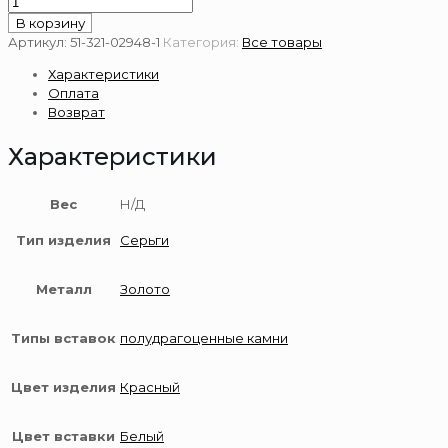
Количество
товара
В корзину
Серьги
Артикул:
51-321-02948-1
Категория:
Все товары
из
Характеристики
золота
Оплата
585
Возврат
пробы
с
Характеристики
горным
хрусталем
Вес
Н/Д
Тип изделия
Серьги
Металл
Золото
Типы вставок
полудрагоценные камни
Цвет изделия
Красный
Цвет вставки
Белый