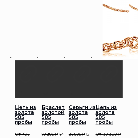
Цепь из
Браслет
Серьги из
Цепь из
золота
золотой
золота
золота
585
585
585
585
пробы
пробы
пробы
пробы
От:
495
77 285
₽
44
24 975
₽
12
От:
39 380
₽