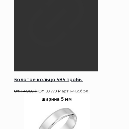
Золотое кольцо 585 пробы
От:
114 960
₽
От:
59 779
₽
арт. к4135бфл