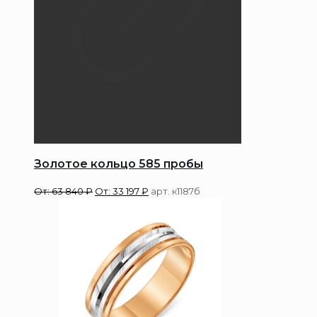
Золотое кольцо 585 пробы
От:
63 840
₽
От:
33 197
₽
арт. к1187б