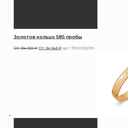
Золотое кольцо 585 пробы
От:
124 320
₽
От:
64 646
₽
арт. Т90001Д095