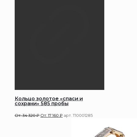
Кольцо золотое «спаси и
сохрани» 585 пробы
От:
34 320
₽
От:
17 160
₽
арт. Т10001285