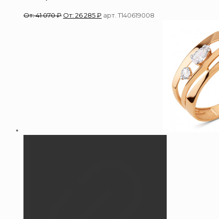
От:
41 070
₽
От:
26 285
₽
арт. Т140619008