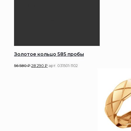
Золотое кольцо 585 пробы
56 580
₽
28 290
₽
арт. 031501-1102