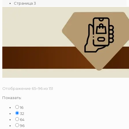
Страница 3
Сортировка:
Отображение 65–96 из 151
по
Показать:
популярности
16
32
64
96