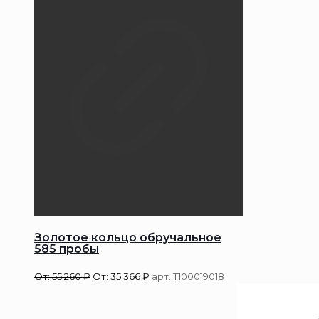
Золотое кольцо обручальное
585 пробы
От:
55 260
₽
От:
35 366
₽
арт. Т100019018