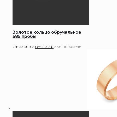
Золотое кольцо обручальное
585 пробы
От:
33 300
₽
От:
21 312
₽
арт. Т100013796