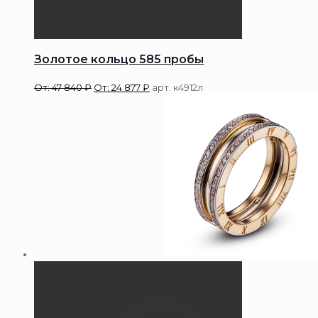
Золотое кольцо 585 пробы
От:
47 840
₽
От:
24 877
₽
арт. к4912л