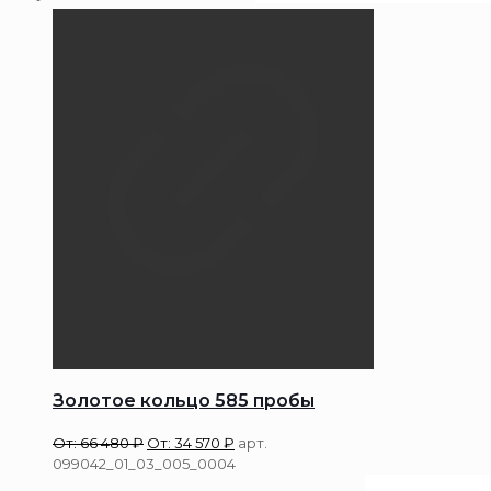
Золотое кольцо 585 пробы
От:
66 480
₽
От:
34 570
₽
арт.
099042_01_03_005_0004