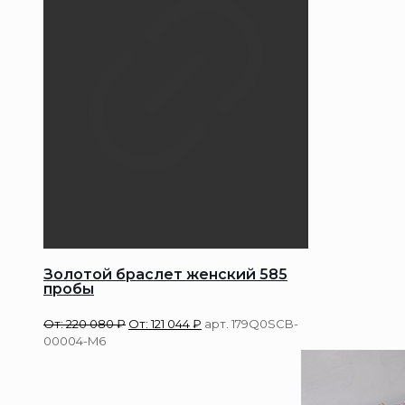
Золотой браслет женский 585
пробы
От:
220 080
₽
От:
121 044
₽
арт. 179Q0SCB-
00004-M6