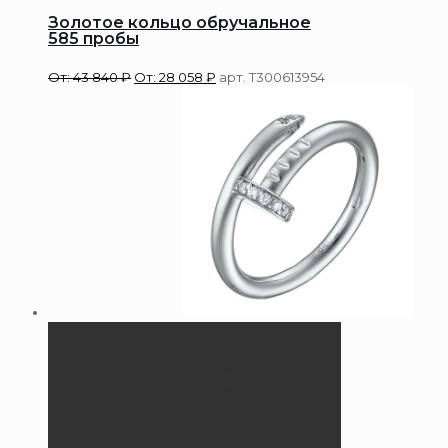
Золотое кольцо обручальное
585 пробы
От:
43 840
₽
От:
28 058
₽
арт. Т300613954