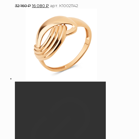
32 160
₽
16 080
₽
арт. К10021142