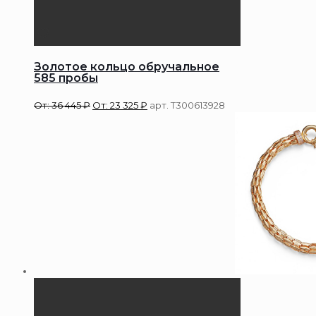
Золотое кольцо обручальное
585 пробы
От:
36 445
₽
От:
23 325
₽
арт. Т300613928