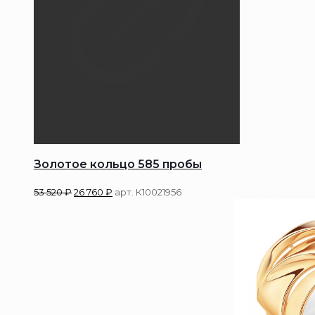
Золотое кольцо 585 пробы
53 520
₽
26 760
₽
арт. К10021956