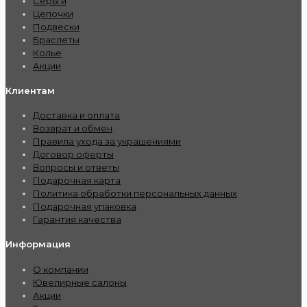
Серьги
Цепочки
Подвески
Браслеты
Колье
Акции
Клиентам
Доставка и оплата
Возврат и обмен
Правила ухода за украшениями
Договор оферты
Вопросы и ответы
Подарочная карта
Политика обработки персональных данных
Подарочная упаковка
Гарантия качества
Информация
О компании
Ювелирные салоны
Акции