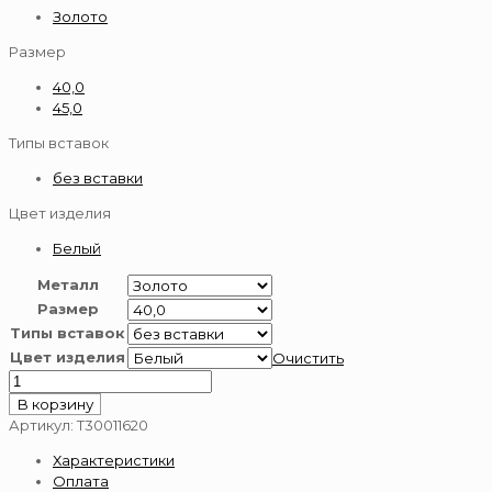
Золото
Размер
40,0
45,0
Типы вставок
без вставки
Цвет изделия
Белый
Металл
Размер
Типы вставок
Цвет изделия
Очистить
Количество
товара
В корзину
Золотое
Артикул:
Т30011620
колье
Характеристики
585
Оплата
пробы