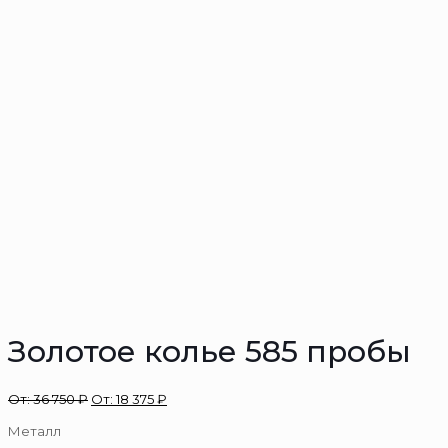
Золотое колье 585 пробы
От:
36 750
₽
От:
18 375
₽
Металл