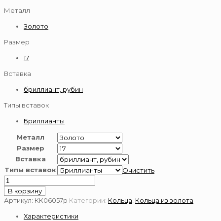
Металл
Золото
Размер
17
Вставка
бриллиант, рубин
Типы вставок
Бриллианты
Металл
Размер
Вставка
Типы вставок
Очистить
Количество
товара
В корзину
Золотое
Артикул:
КК06057р
Категории:
Кольца
,
Кольца из золота
кольцо
Характеристики
585