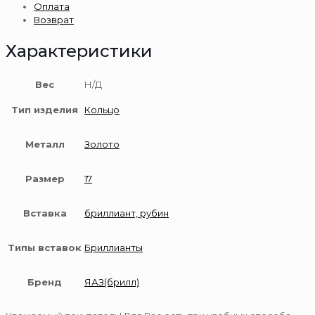
Оплата
пробы
Возврат
Характеристики
Вес
Н/Д
Тип изделия
Кольцо
Металл
Золото
Размер
17
Вставка
бриллиант, рубин
Типы вставок
Бриллианты
Бренд
ЯАЗ(брилл)