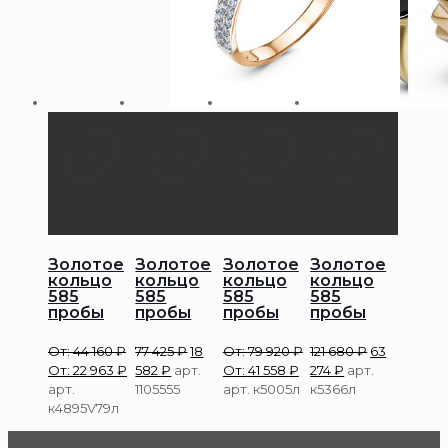
Золотое
Золотое
Золотое
Золотое
кольцо
кольцо
кольцо
кольцо
585
585
585
585
пробы
пробы
пробы
пробы
От:
44 160
₽
77 425
₽
18
От:
79 920
₽
121 680
₽
63
От:
22 963
₽
582
₽
арт.
От:
41 558
₽
274
₽
арт.
арт.
1105555
арт. к5005л
к5366л
к4895V79л