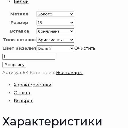
Белый
Металл
Размер
Вставка
Типы вставок
Цвет изделия
Очистить
Количество
товара
В корзину
Золотое
Артикул:
5К
Категория:
Все товары
кольцо
Характеристики
585
Оплата
пробы
Возврат
Характеристики