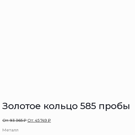
Золотое кольцо 585 пробы
От:
93 365
₽
От:
45 749
₽
Металл