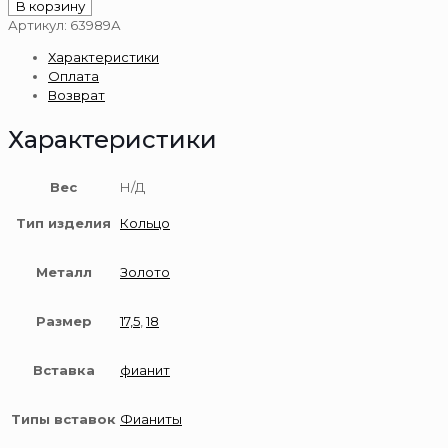
товара
В корзину
Золотое
Артикул:
63989А
кольцо
Характеристики
585
Оплата
пробы
Возврат
Характеристики
Вес
Н/Д
Тип изделия
Кольцо
Металл
Золото
Размер
17,5
,
18
Вставка
фианит
Типы вставок
Фианиты