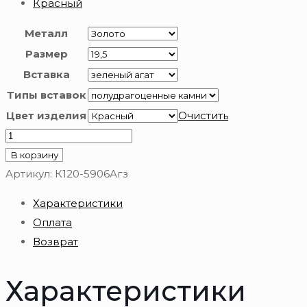
Красный
Металл
Размер
Вставка
Типы вставок
Цвет изделия
Очистить
Количество
товара
В корзину
Золотое
Артикул:
К120-5906Агз
кольцо
Характеристики
585
Оплата
пробы
Возврат
Характеристики