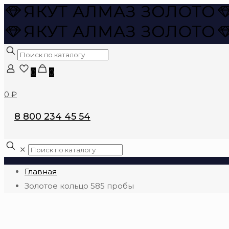
0
0
0 ₽
8 800 234 45 54
✕
Главная
Золотое кольцо 585 пробы