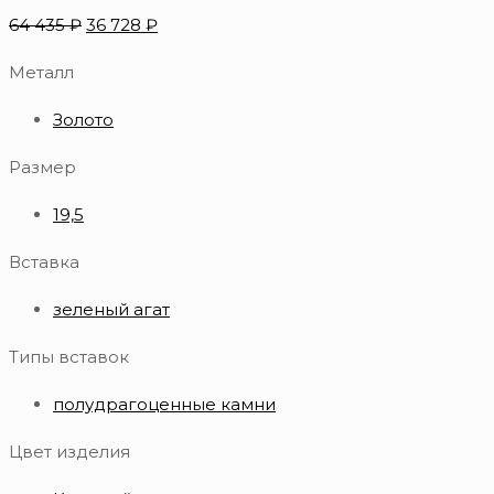
64 435
₽
36 728
₽
Металл
Золото
Размер
19,5
Вставка
зеленый агат
Типы вставок
полудрагоценные камни
Цвет изделия