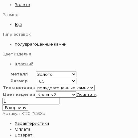
Золото
Размер
16,5
Типы вставок
полудрагоценные камни
Цвет изделия
Красный
Металл
Размер
Типы вставок
Цвет изделия
Очистить
Количество
товара
В корзину
Золотое
Артикул:
К120-1753Хр
кольцо
Характеристики
585
Оплата
пробы
Возврат