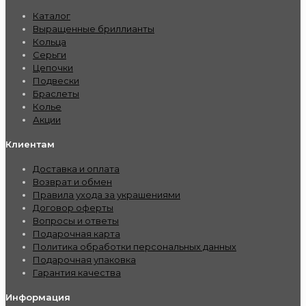
Каталог
Выращенные бриллианты
Кольца
Серьги
Цепочки
Подвески
Браслеты
Колье
Акции
Клиентам
Доставка и оплата
Возврат и обмен
Правила ухода за украшениями
Договор оферты
Вопросы и ответы
Подарочная карта
Политика обработки персональных данных
Подарочная упаковка
Гарантия качества
Информация