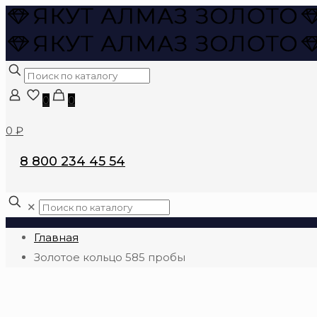
0
0
0 ₽
8 800 234 45 54
✕
Главная
Золотое кольцо 585 пробы