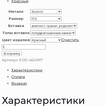
Красный
Металл
Размер
Вставка
Типы вставок
Цвет изделия
Очистить
Количество
товара
В корзину
Золотое
Артикул:
К120-4641М7
кольцо
Характеристики
585
Оплата
пробы
Возврат
Характеристики