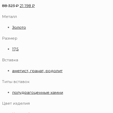
88 323
₽
21 198
₽
Металл
Золото
Размер
17,5
Вставка
аметист, гранат, родолит
Типы вставок
полудрагоценные камни
Цвет изделия