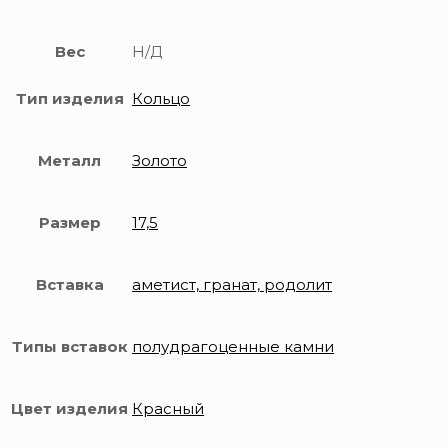
Вес
Н/Д
Тип изделия
Кольцо
Металл
Золото
Размер
17,5
Вставка
аметист, гранат, родолит
Типы вставок
полудрагоценные камни
Цвет изделия
Красный