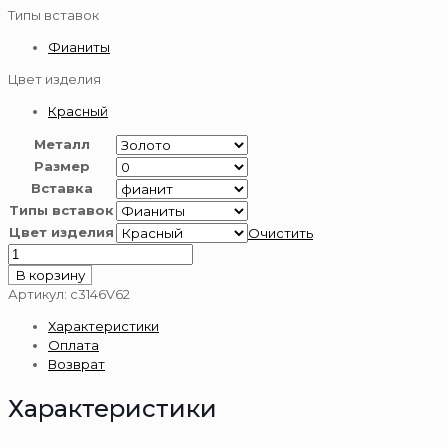
Типы вставок
Фианиты
Цвет изделия
Красный
Металл
Размер
Вставка
Типы вставок
Цвет изделия
Очистить
Количество
товара
В корзину
Серьги
Артикул:
с3146V62
золотые
Характеристики
585
Оплата
пробы
Возврат
Характеристики