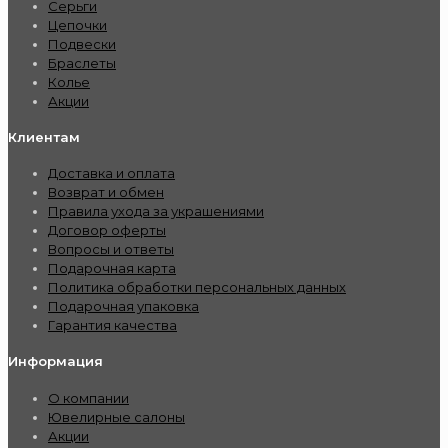
Серьги
Цепочки
Подвески
Браслеты
Колье
Акции
Клиентам
Доставка и оплата
Возврат и обмен
Правила ухода за украшениями
Договор оферты
Вопросы и ответы
Подарочная карта
Политика обработки персональных данных
Подарочная упаковка
Гарантия качества
Информация
О компании
Ювелирные салоны
Акции