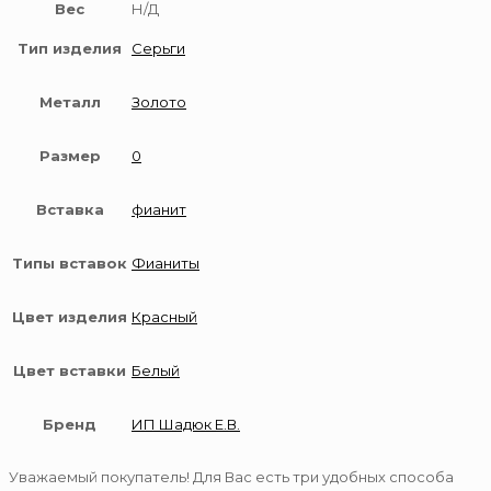
Вес
Н/Д
Тип изделия
Серьги
Металл
Золото
Размер
0
Вставка
фианит
Типы вставок
Фианиты
Цвет изделия
Красный
Цвет вставки
Белый
Бренд
ИП Шадюк Е.В.
Уважаемый покупатель! Для Вас есть три удобных способа