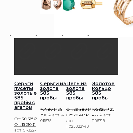
Серьги
Серьги из
Цепь из
Золотое
пусеты
золота
золота
кольцо
золотые
585
585
585
585
пробы
пробы
пробы
пробы с
агатом
76 780
₽
38
От:
39 380
₽
105 925
₽
25
390
₽
арт. А
От:
20 417
₽
422
₽
арт.
От:
30 315
₽
011575
арт.
1105718
От:
15 210
₽
11025022740
арт. 51-322-