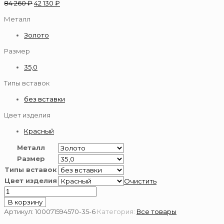
84 260
₽
42 130
₽
Металл
Золото
Размер
35,0
Типы вставок
без вставки
Цвет изделия
Красный
Металл
Размер
Типы вставок
Цвет изделия
Очистить
Количество
товара
В корзину
Серьги
Артикул:
100071594570-35-6
Категория:
Все товары
из