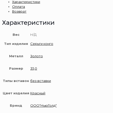
Характеристики
золота
Оплата
585
Возврат
пробы
конго
Характеристики
Вес
Н/Д
Тип изделия
Серьги конго
Металл
Золото
Размер
35,0
Типы вставок
без вставки
Цвет изделия
Красный
Бренд
ООО"НьюГолд"