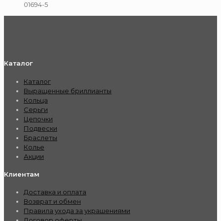
01694-5
Каталог
Каталог
Выращенные бриллианты
Кольца
Серьги
Цепочки
Подвески
Браслеты
Колье
Акции
Клиентам
Доставка и оплата
Возврат и обмен
Правила ухода за украшениями
Договор оферты