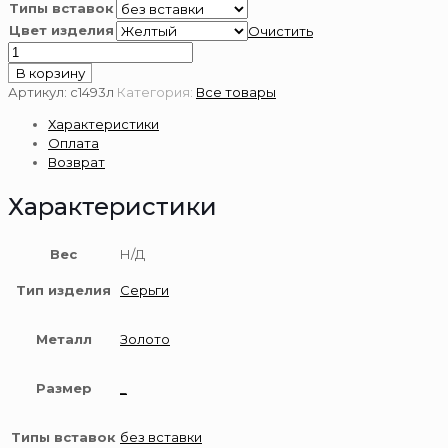
Типы вставок
Цвет изделия
Очистить
Количество
товара
В корзину
Серьги
Артикул:
с1493л
Категория:
Все товары
из
Характеристики
золота
Оплата
585
Возврат
пробы
Характеристики
Вес
Н/Д
Тип изделия
Серьги
Металл
Золото
Размер
_
Типы вставок
без вставки