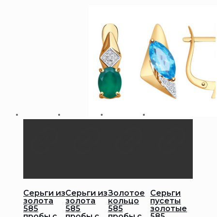
Серьги из
Серьги из
Золотое
Серьги
золота
золота
кольцо
пусеты
585
585
585
золотые
пробы с
пробы с
пробы с
585