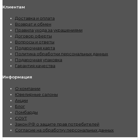
Клиентам
Доставка и оплата
Возврат и обмен
Правила ухода за украшениями
Договор оферты
Вопросы и ответы
Подарочная карта
Политика обработки персональных данных
Подарочная упаковка
Гарантия качества
Информация
О компании
Ювелирные салоны
Акции
Блог
Ломбарды
СОУТ
Закон РФ о защите прав потребителей
Согласие на обработку персональных данных