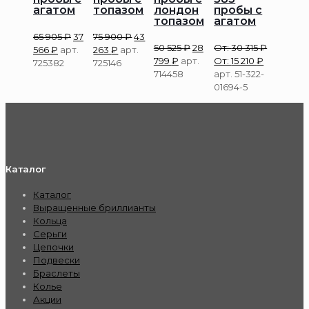
агатом
топазом
лондон
пробы с
топазом
агатом
65 905
₽
37
75 900
₽
43
50 525
₽
28
От:
30 315
₽
566
₽
арт.
263
₽
арт.
799
₽
арт.
От:
15 210
₽
725382
725146
714458
арт. 51-322-
01694-5
Каталог
Каталог
Выращенные бриллианты
Кольца
Серьги
Цепочки
Подвески
Браслеты
Колье
Акции