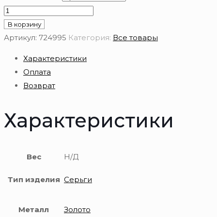
Количество
товара
В корзину
Серьги
Артикул:
724995
Категория:
Все товары
из
Характеристики
золота
Оплата
585
Возврат
пробы
с
Характеристики
корундом
Вес
Н/Д
Тип изделия
Серьги
Металл
Золото