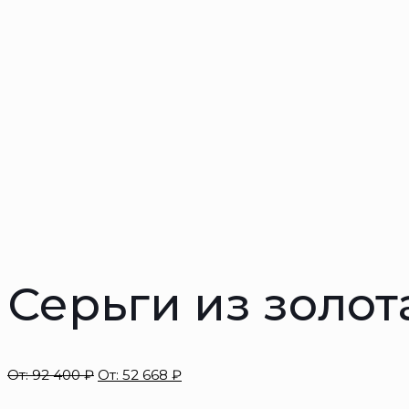
Серьги из золот
От:
92 400
₽
От:
52 668
₽