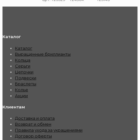
Каталог
Каталог
Выращенные бриллианты
Кольца
Серьги
Цепочки
Подвески
Браслеты
Колье
Акции
Клиентам
Доставка и оплата
Возврат и обмен
Правила ухода за украшениями
Договор оферты