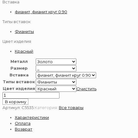
Вставка
фианит, фианит круг 0.90
Типы вставок
Фианиты
Цвет изделия
Красный
Металл
Размер
Вставка
Типы вставок
Цвет изделия
Очистить
Количество
товара
В корзину
Серьги
Артикул:
С5535
Категория:
Все товары
из
Характеристики
золота
Оплата
585
Возврат
пробы