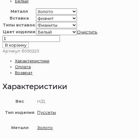
Белый
Металл
Вставка
Типы вставок
Цвет изделия
Очистить
Количество
товара
В корзину
Серьги
Артикул:
б050223
из
Характеристики
золота
Оплата
585
Возврат
пробы
Характеристики
Вес
Н/Д
Тип изделия
Пуссеты
Металл
Золото