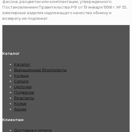
фасона, расцветки или комплектации, утвержденного
Постановлением Правительства РФ от 19 января 1998 г. № 55,
ювелирные изделия надлежащего качества обмену и
возврату не подлежат.
Каталог
Каталог
Выращенные бриллианты
Кольца
Серьги
Цепочки
Подвески
Браслеты
Колье
Акции
Клиентам
Доставка и оплата