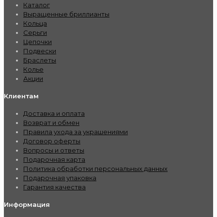
Каталог
Выращенные бриллианты
Кольца
Серьги
Цепочки
Подвески
Браслеты
Колье
Акции
Клиентам
Доставка и оплата
Возврат и обмен
Правила ухода за украшениями
Договор оферты
Вопросы и ответы
Подарочная карта
Политика обработки персональных данных
Подарочная упаковка
Гарантия качества
Информация