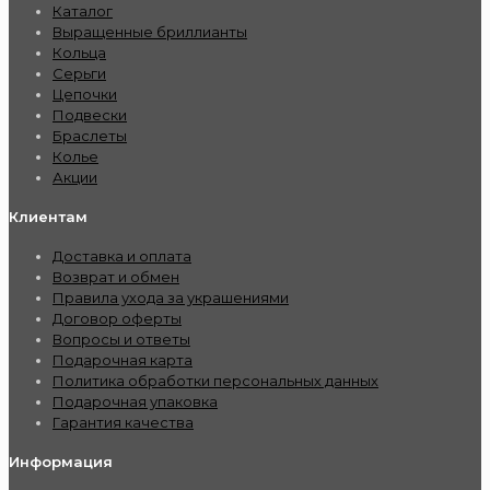
Каталог
Выращенные бриллианты
Кольца
Серьги
Цепочки
Подвески
Браслеты
Колье
Акции
Клиентам
Доставка и оплата
Возврат и обмен
Правила ухода за украшениями
Договор оферты
Вопросы и ответы
Подарочная карта
Политика обработки персональных данных
Подарочная упаковка
Гарантия качества
Информация