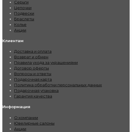
Серьги
Цепочки
Подвески
Браслеты
Колье
Акции
Клиентам
Доставка и оплата
Возврат и обмен
Правила ухода за украшениями
Договор оферты
Вопросы и ответы
Подарочная карта
Политика обработки персональных данных
Подарочная упаковка
Гарантия качества
Информация
О компании
Ювелирные салоны
Акции