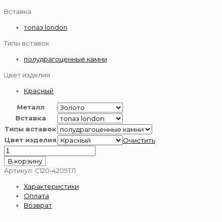
Вставка
топаз london
Типы вставок
полудрагоценные камни
Цвет изделия
Красный
Металл
Вставка
Типы вставок
Цвет изделия
Очистить
Количество
товара
В корзину
Серьги
Артикул:
С120-4209ТЛ
из
Характеристики
золота
Оплата
585
Возврат
пробы