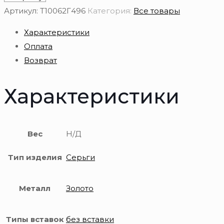
Серьги
Артикул:
Т10062Г496
Категория:
Все товары
из
Характеристики
золота
Оплата
585
Возврат
пробы
Характеристики
Вес
Н/Д
Тип изделия
Серьги
Металл
Золото
Типы вставок
без вставки