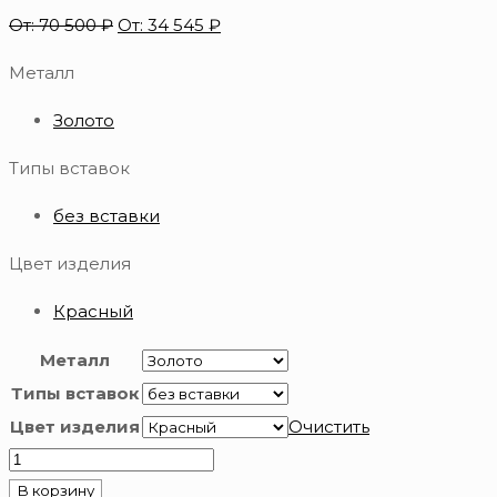
От:
70 500
₽
От:
34 545
₽
Металл
Золото
Типы вставок
без вставки
Цвет изделия
Красный
Металл
Типы вставок
Цвет изделия
Очистить
Количество
товара
В корзину