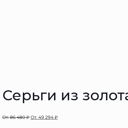
Серьги из золот
От:
86 480
₽
От:
49 294
₽