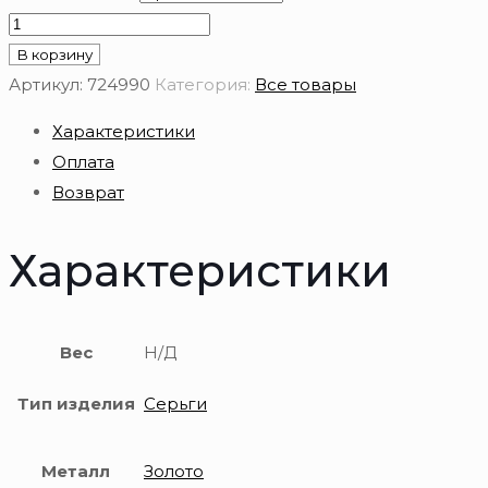
Количество
товара
В корзину
Серьги
Артикул:
724990
Категория:
Все товары
из
Характеристики
золота
Оплата
585
Возврат
пробы
с
Характеристики
гранатом
Вес
Н/Д
Тип изделия
Серьги
Металл
Золото