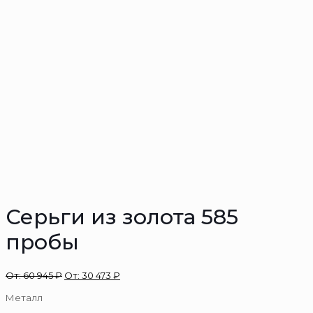
Серьги из золота 585
пробы
От:
60 945
₽
От:
30 473
₽
Металл