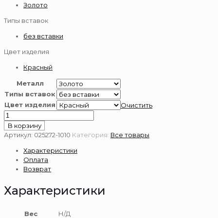
Золото
Типы вставок
без вставки
Цвет изделия
Красный
Металл
Типы вставок
Цвет изделия
Очистить
Количество
товара
В корзину
Серьги
Артикул:
025272-1010
Категория:
Все товары
из
Характеристики
золота
Оплата
585
Возврат
пробы
Характеристики
Вес
Н/Д