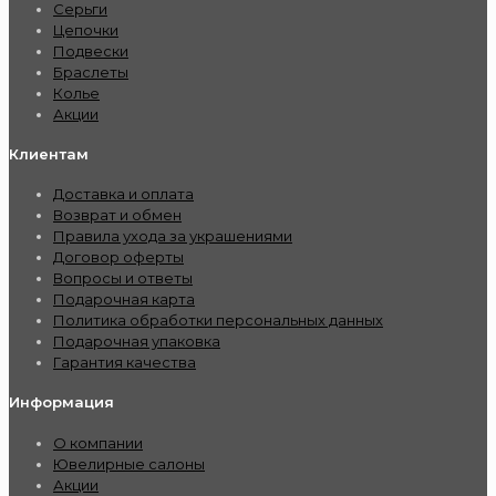
Серьги
Цепочки
Подвески
Браслеты
Колье
Акции
Клиентам
Доставка и оплата
Возврат и обмен
Правила ухода за украшениями
Договор оферты
Вопросы и ответы
Подарочная карта
Политика обработки персональных данных
Подарочная упаковка
Гарантия качества
Информация
О компании
Ювелирные салоны
Акции