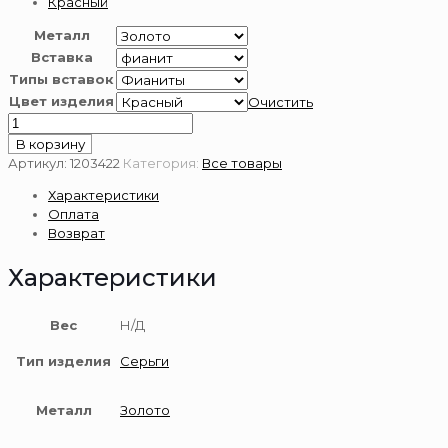
Красный
Металл
Вставка
Типы вставок
Цвет изделия
Очистить
Количество
товара
В корзину
Серьги
Артикул:
1203422
Категория:
Все товары
из
Характеристики
золота
Оплата
585
Возврат
пробы
Характеристики
Вес
Н/Д
Тип изделия
Серьги
Металл
Золото