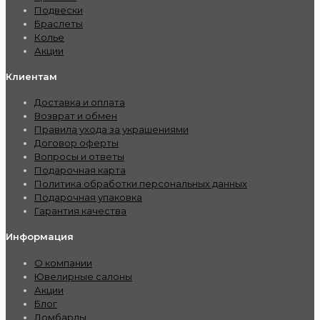
Подвески
Браслеты
Колье
Акции
Клиентам
Доставка и оплата
Возврат и обмен
Правила ухода за украшениями
Договор оферты
Вопросы и ответы
Подарочная карта
Политика обработки персональных данных
Подарочная упаковка
Гарантия качества
Информация
О компании
Ювелирные салоны
Акции
Блог
Ломбарды