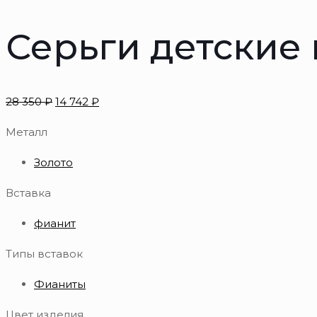
Серьги детские 
28 350
₽
14 742
₽
Металл
Золото
Вставка
фианит
Типы вставок
Фианиты
Цвет изделия