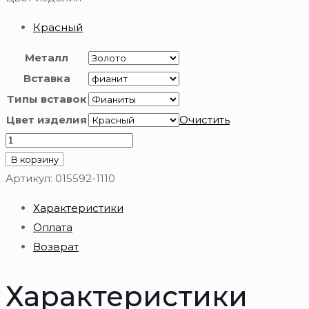
Красный
Металл
Вставка
Типы вставок
Цвет изделия
Очистить
Количество
товара
В корзину
Серьги
Артикул:
015592-1110
детские
Характеристики
из
Оплата
золота
Возврат
585
пробы
Характеристики