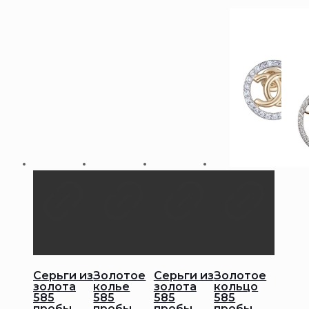
Серьги из
Золотое
Серьги из
Золотое
золота
колье
золота
кольцо
585
585
585
585
пробы
пробы
пробы
пробы