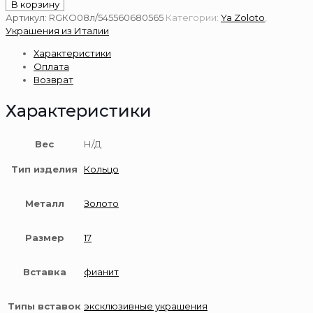
товара
В корзину
Золотое
Артикул:
RGКО08л/545560680565
Категории:
Ya Zoloto
,
кольцо
Украшения из Италии
585
Характеристики
пробы
Оплата
Возврат
Характеристики
Вес
Н/Д
Тип изделия
Кольцо
Металл
Золото
Размер
17
Вставка
фианит
Типы вставок
эксклюзивные украшения