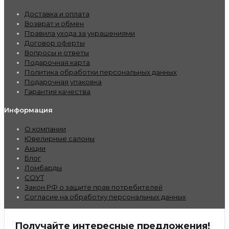
Доставка и оплата
Возврат и обмен
Правила ухода за украшениями
Договор оферты
Вопросы и ответы
Подарочная карта
Политика обработки персональных данных
Подарочная упаковка
Гарантия качества
Информация
О компании
Ювелирные салоны
Акции
Блог
Ломбарды
СОУТ
Закон РФ о защите прав потребителей
Согласие на обработку персональных данных
Получайте интересные предложения!