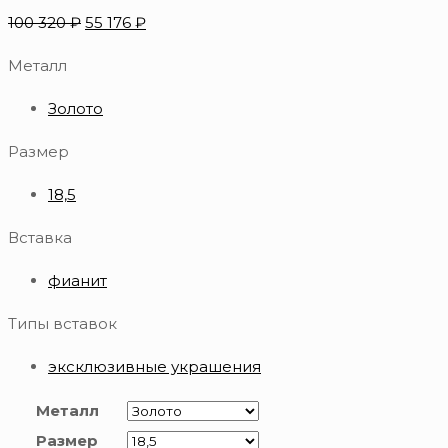
100 320
₽
55 176
₽
Металл
Золото
Размер
18,5
Вставка
фианит
Типы вставок
эксклюзивные украшения
Металл
Размер