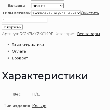
Вставка
Типы вставок
Очистить
Количество
товара
В корзину
Золотое
Артикул:
RG147MYZK0149Б
Категория:
Все товары
кольцо
Характеристики
585
Оплата
пробы
Возврат
Характеристики
Вес
Н/Д
Тип изделия
Кольцо