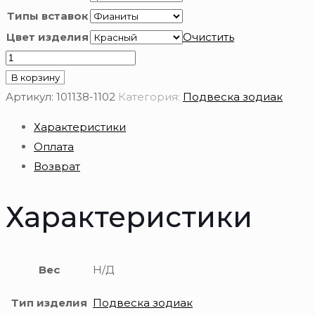
Типы вставок
Цвет изделия
Очистить
Количество
товара
В корзину
Подвеска
Артикул:
101138-1102
Категория:
Подвеска зодиак
знак
Характеристики
зодиака
Оплата
золотая
Возврат
585
пробы
Характеристики
Вес
Н/Д
Тип изделия
Подвеска зодиак