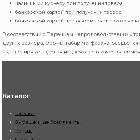
наличными курьеру при получении товара;
банковской картой при получении товара;
банковской картой при оформлении заказа на н
В соответствии с Перечнем непродовольственных то
других размера, формы, габарита, фасона, расцветки
55, ювелирные изделия надлежащего качества обмену
Каталог
Каталог
Выращенные бриллианты
Кольца
Серьги