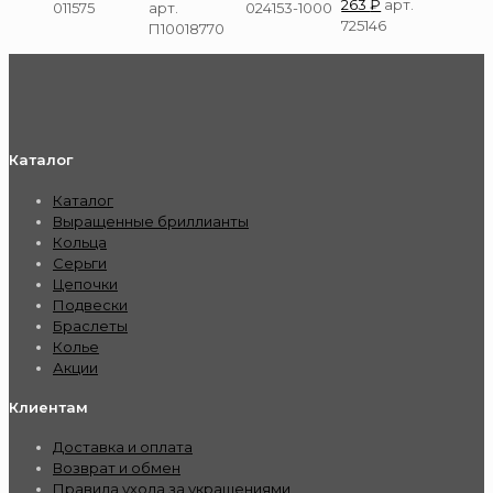
263
₽
арт.
011575
арт.
024153-1000
725146
П10018770
Каталог
Каталог
Выращенные бриллианты
Кольца
Серьги
Цепочки
Подвески
Браслеты
Колье
Акции
Клиентам
Доставка и оплата
Возврат и обмен
Правила ухода за украшениями