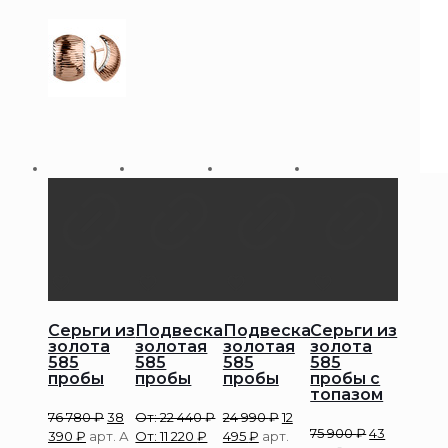
Серьги из
Подвеска
Подвеска
Серьги из
золота
золотая
золотая
золота
585
585
585
585
пробы
пробы
пробы
пробы с
топазом
76 780
₽
38
От:
22 440
₽
24 990
₽
12
75 900
₽
43
390
₽
арт. А
От:
11 220
₽
495
₽
арт.