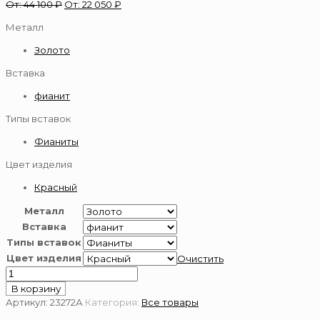
От:
44 100
₽
От:
22 050
₽
Металл
Золото
Вставка
фианит
Типы вставок
Фианиты
Цвет изделия
Красный
Металл
Вставка
Типы вставок
Цвет изделия
Очистить
Количество
товара
В корзину
Подвеска
Артикул:
23272А
Категория:
Все товары
золотая