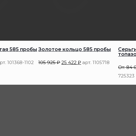
тая 585 пробы
Золотое кольцо 585 пробы
Серьги
топаз
рт. 101368-1102
105 925
₽
25 422
₽
арт. 1105718
От:
84 
725323