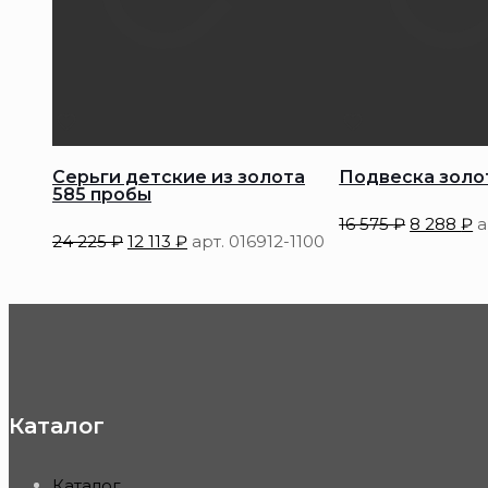
Серьги детские из золота
Подвеска золо
585 пробы
16 575
₽
8 288
₽
а
24 225
₽
12 113
₽
арт. 016912-1100
Каталог
Каталог