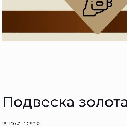
Подвеска золот
28 160
₽
14 080
₽