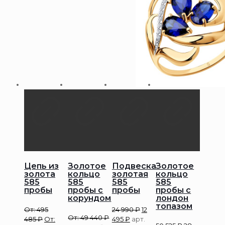
Цепь из
Золотое
Подвеска
Золотое
золота
кольцо
золотая
кольцо
585
585
585
585
пробы
пробы с
пробы
пробы с
корундом
лондон
топазом
От:
495
24 990
₽
12
От:
49 440
₽
485
₽
От:
495
₽
арт.