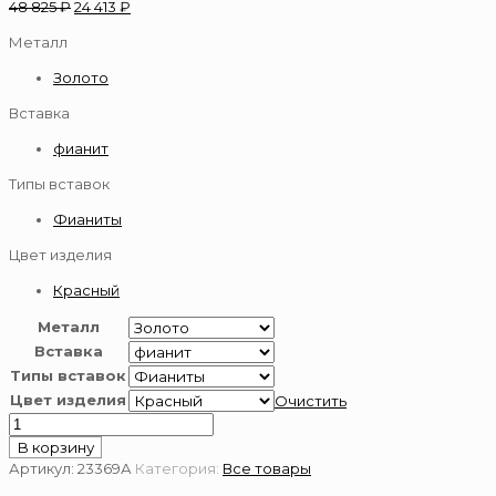
48 825
₽
24 413
₽
Металл
Золото
Вставка
фианит
Типы вставок
Фианиты
Цвет изделия
Красный
Металл
Вставка
Типы вставок
Цвет изделия
Очистить
Количество
товара
В корзину
Подвеска
Артикул:
23369А
Категория:
Все товары
золотая