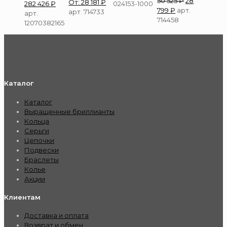
50 525
₽
28
От:
28 181
₽
282 426
₽
024153-1000
799
₽
арт.
арт. 714733
арт.
714458
12070382165
Каталог
Каталог
Выращенные бриллианты
Кольца
Серьги
Цепочки
Подвески
Браслеты
Колье
Акции
Клиентам
Доставка и оплата
Возврат и обмен