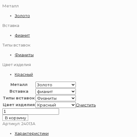
Металл
Золото
Вставка
фианит
Типы вставок
Фианиты
Цвет изделия
Красный
Металл
Вставка
Типы вставок
Цвет изделия
Очистить
Количество
товара
В корзину
Подвеска-
Артикул:
24013А
буква
Характеристики
из