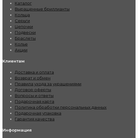
Каталог
Выращенные бриллианты
Кольца
Серьги
Цепочки
Подвески
Браслеты
Колье
Акции
Клиентам
Доставка и оплата
Возврат и обмен
Правила ухода за украшениями
Договор оферты
Вопросы и ответы
Подарочная карта
Политика обработки персональных данных
Подарочная упаковка
Гарантия качества
Информация