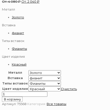
От:
4 080
₽
От:
2 040
₽
Металл
Золото
Вставка
фианит
Типы вставок
Фианиты
Цвет изделия
Красный
Металл
Вставка
Типы вставок
Цвет изделия
Очистить
Количество
товара
В корзину
Пирсинг
Артикул:
75568
Категория:
Все товары
из