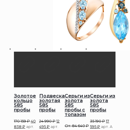
Золотое
Подвеска
Серьги из
Серьги из
кольцо
золотая
золота
золота
585
585
585
585
пробы
пробы
пробы с
пробы
топазом
170 159
₽
40
24 990
₽
12
35 190
₽
17
От:
84 640
₽
838
₽
арт.
495
₽
арт.
595
₽
арт. А