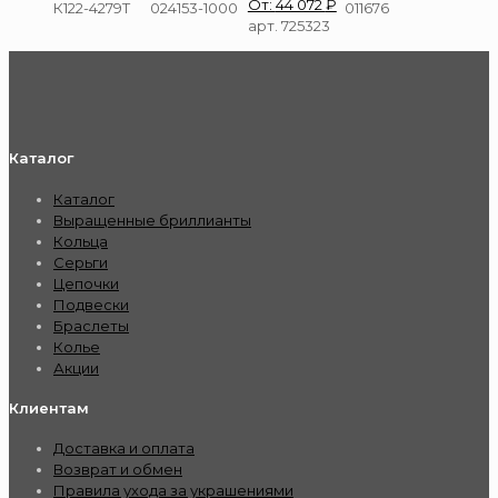
От:
44 072
₽
К122-4279Т
024153-1000
011676
арт. 725323
Каталог
Каталог
Выращенные бриллианты
Кольца
Серьги
Цепочки
Подвески
Браслеты
Колье
Акции
Клиентам
Доставка и оплата
Возврат и обмен
Правила ухода за украшениями