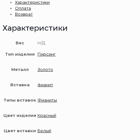
Характеристики
золота
Оплата
585
Возврат
пробы
Характеристики
Вес
Н/Д
Тип изделия
Пирсинг
Металл
Золото
Вставка
фианит
Типы вставок
Фианиты
Цвет изделия
Красный
Цвет вставки
Белый