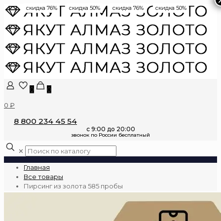
скидка 76%
скидка 50%
скидка 76%
скидка 50%
0
0
0 ₽
8 800 234 45 54
✕
Главная
Все товары
Пирсинг из золота 585 пробы