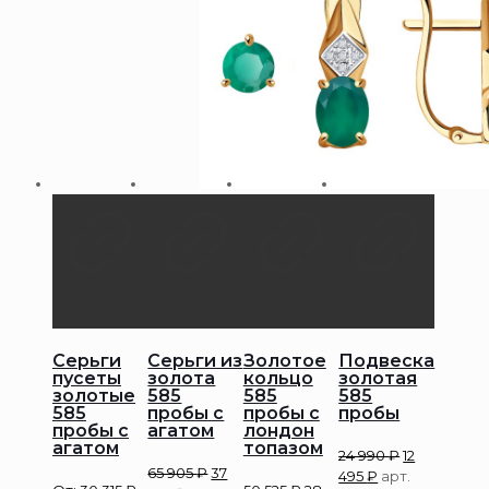
Серьги
Серьги из
Золотое
Подвеска
пусеты
золота
кольцо
золотая
золотые
585
585
585
585
пробы с
пробы с
пробы
пробы с
агатом
лондон
агатом
топазом
24 990
₽
12
65 905
₽
37
495
₽
арт.