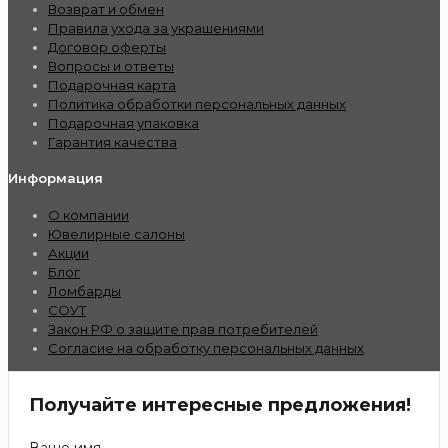
Возврат и обмен
Правила ухода за украшениями
Договор оферты
Вопросы и ответы
Подарочная карта
Политика обработки персональных данных
Подарочная упаковка
Гарантия качества
Информация
О компании
Ювелирные салоны
Акции
Блог
Ломбарды
СОУТ
Закон РФ о защите прав потребителей
Согласие на обработку персональных данных
Получайте интересные предложения!
Ваше имя