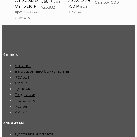
От:
30 315
₽
50 525
₽
28
566
₽
арт.
024153-1000
От:
15 210
₽
799
₽
арт.
725382
арт. 51-322-
714458
01694-5
Каталог
Каталог
Выращенные бриллианты
Кольца
Серьги
Цепочки
Подвески
Браслеты
Колье
Акции
Клиентам
Доставка и оплата