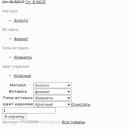
От:
16 320
₽
От:
8 160
₽
Металл
Золото
Вставка
фианит
Типы вставок
Фианиты
Цвет изделия
Красный
Металл
Вставка
Типы вставок
Цвет изделия
Очистить
Количество
товара
В корзину
Подвеска
Артикул:
П13219918
Категория:
Все товары
золотая